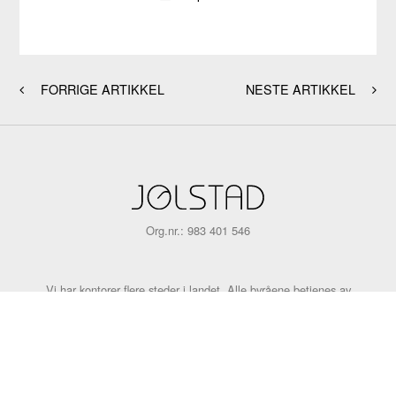
FORRIGE ARTIKKEL
NESTE ARTIKKEL
Org.nr.: 983 401 546
Vi har kontorer flere steder i landet. Alle byråene betjenes av
medarbeidere med god lokalkunnskap, og det legges stor vekt på
tilrettelegging for familienes individuelle behov og ønsker. Ingen er
like. Hvorfor skal begravelser være det?