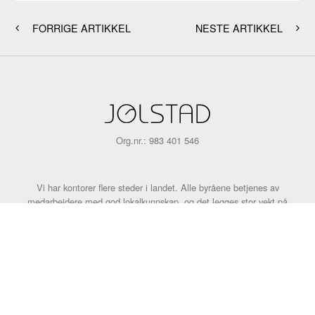
FORRIGE ARTIKKEL
NESTE ARTIKKEL
Org.nr.: 983 401 546
Vi har kontorer flere steder i landet. Alle byråene betjenes av
medarbeidere med god lokalkunnskap, og det legges stor vekt på
tilrettelegging for familienes individuelle behov og ønsker. Ingen er
like. Hvorfor skal begravelser være det?
KONTAKT OSS