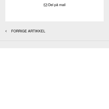
Del på mail
FORRIGE ARTIKKEL
Org.nr.: 983 401 546
Vi har kontorer flere steder i landet. Alle byråene betjenes av
medarbeidere med god lokalkunnskap, og det legges stor vekt på
tilrettelegging for familienes individuelle behov og ønsker. Ingen er
like. Hvorfor skal begravelser være det?