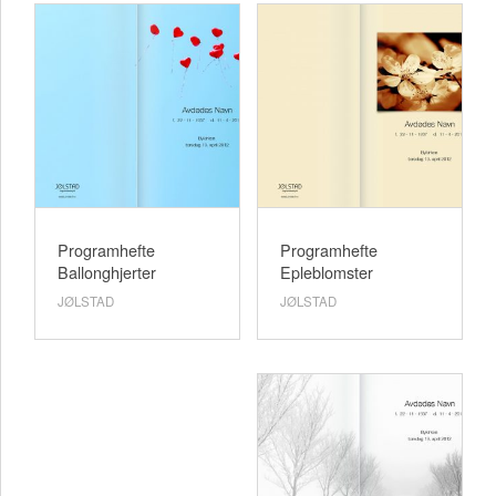
Programhefte
Programhefte
Ballonghjerter
Epleblomster
JØLSTAD
JØLSTAD