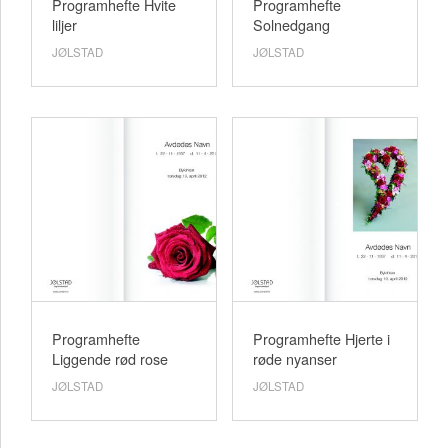
Programhefte Hvite
Programhefte
liljer
Solnedgang
JØLSTAD
JØLSTAD
Programhefte
Programhefte Hjerte i
Liggende rød rose
røde nyanser
JØLSTAD
JØLSTAD