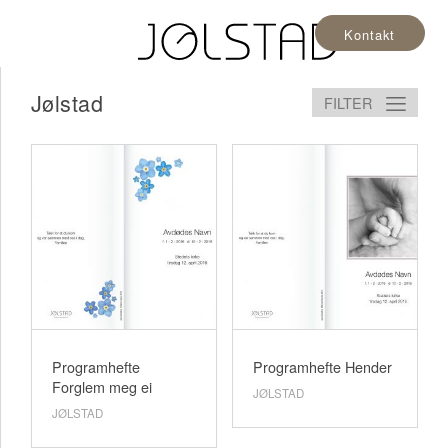
Kontakt
Jølstad
FILTER
Programhefte
Programhefte Hender
Forglem meg ei
JØLSTAD
JØLSTAD