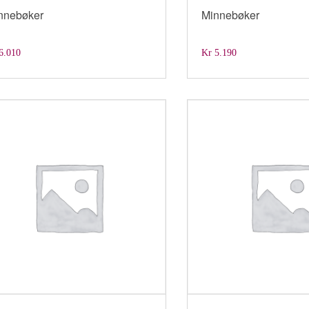
nnebøker
Minnebøker
6.010
Kr
5.190