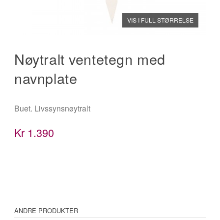
VIS I FULL STØRRELSE
Nøytralt ventetegn med
navnplate
Buet. Livssynsnøytralt
Kr
1.390
ANDRE PRODUKTER